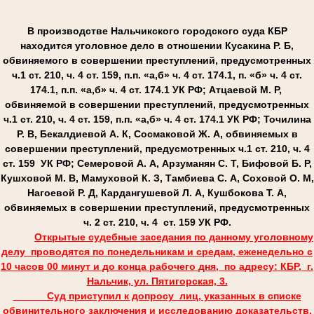
В производстве Нальчикского городского суда КБР
находится уголовное дело в отношении Кусакина Р. Б,
обвиняемого в совершении преступлений, предусмотренных
ч.1 ст. 210, ч. 4 ст. 159, п.п. «а,б» ч. 4 ст. 174.1, п. «б» ч. 4 ст.
174.1, п.п. «а,б» ч. 4 ст. 174.1 УК РФ; Атцаевой М. Р,
обвиняемой в совершении преступлений, предусмотренных
ч.1 ст. 210, ч. 4 ст. 159, п.п. «а,б» ч. 4 ст. 174.1 УК РФ; Точилина
Р. В, Бекалдиевой А. К, Сосмаковой Ж. А, обвиняемых в
совершении преступлений, предусмотренных ч.1 ст. 210, ч. 4
ст. 159 УК РФ; Семеровой А. А, Арзуманян С. Т, Бифовой Б. Р,
Кушховой М. В, Мамуховой К. З, Тамбиева С. А, Соховой О. М,
Нагоевой Р. Д, Кардангушевой Л. А, Кушбокова Т. А,
обвиняемых в совершении преступлений, предусмотренных
ч. 2 ст. 210, ч. 4 ст. 159 УК РФ.
Открытые судебные заседания по данному уголовному
делу проводятся по понедельникам и средам, еженедельно с
10 часов 00 минут и до конца рабочего дня, по адресу: КБР, г.
Нальчик, ул. Пятигорская, 3.
Суд приступил к допросу лиц, указанных в списке
обвинительного заключения и исследованию доказательств.