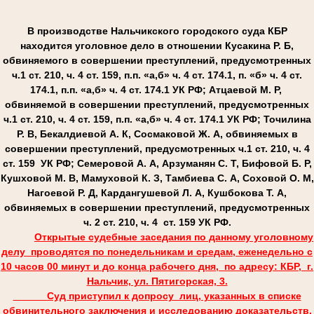
В производстве Нальчикского городского суда КБР
находится уголовное дело в отношении Кусакина Р. Б,
обвиняемого в совершении преступлений, предусмотренных
ч.1 ст. 210, ч. 4 ст. 159, п.п. «а,б» ч. 4 ст. 174.1, п. «б» ч. 4 ст.
174.1, п.п. «а,б» ч. 4 ст. 174.1 УК РФ; Атцаевой М. Р,
обвиняемой в совершении преступлений, предусмотренных
ч.1 ст. 210, ч. 4 ст. 159, п.п. «а,б» ч. 4 ст. 174.1 УК РФ; Точилина
Р. В, Бекалдиевой А. К, Сосмаковой Ж. А, обвиняемых в
совершении преступлений, предусмотренных ч.1 ст. 210, ч. 4
ст. 159 УК РФ; Семеровой А. А, Арзуманян С. Т, Бифовой Б. Р,
Кушховой М. В, Мамуховой К. З, Тамбиева С. А, Соховой О. М,
Нагоевой Р. Д, Кардангушевой Л. А, Кушбокова Т. А,
обвиняемых в совершении преступлений, предусмотренных
ч. 2 ст. 210, ч. 4 ст. 159 УК РФ.
Открытые судебные заседания по данному уголовному
делу проводятся по понедельникам и средам, еженедельно с
10 часов 00 минут и до конца рабочего дня, по адресу: КБР, г.
Нальчик, ул. Пятигорская, 3.
Суд приступил к допросу лиц, указанных в списке
обвинительного заключения и исследованию доказательств.