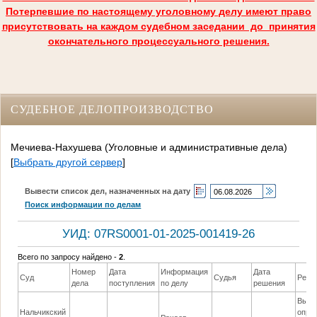
Потерпевшие по настоящему уголовному делу имеют право
присутствовать на каждом судебном заседании до принятия
окончательного процессуального решения.
СУДЕБНОЕ ДЕЛОПРОИЗВОДСТВО
Мечиева-Нахушева (Уголовные и административные дела)
[
Выбрать другой сервер
]
Вывести список дел, назначенных на дату
Поиск информации по делам
УИД: 07RS0001-01-2025-001419-26
Всего по запросу найдено -
2
.
Номер
Дата
Информация
Дата
Суд
Судья
Реше
дела
поступления
по делу
решения
Выне
Нальчикский
опре