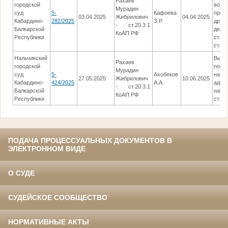
Рахаев
городской
возв
Мурадин
суд
5-
Кафоева
прото
03.04.2025
Жибрилович
04.04.2025
Кабардино-
282/2025
З.Р.
др. 
- ст.20.3.1
Балкарской
дела .
КоАП РФ
Республики
ст.29
ст.29
Нальчикский
Выне
Рахаев
городской
пост
Мурадин
суд
5-
Ахобеков
назн
27.05.2025
Жибрилович
10.06.2025
Кабардино-
424/2025
А.А.
адми
- ст.20.3.1
Балкарской
наказ
КоАП РФ
Республики
ст.29
ПОДАЧА ПРОЦЕССУАЛЬНЫХ ДОКУМЕНТОВ В
ЭЛЕКТРОННОМ ВИДЕ
О СУДЕ
СУДЕЙСКОЕ СООБЩЕСТВО
НОРМАТИВНЫЕ АКТЫ